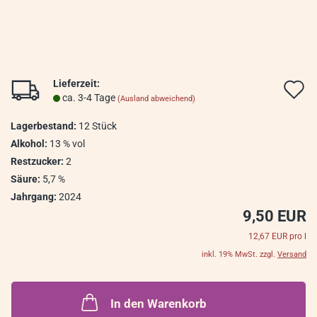
Lieferzeit:
A
ca. 3-4 Tage
(Ausland abweichend)
d
Lagerbestand:
12
Stück
M
Alkohol:
13 % vol
Restzucker:
2
Säure:
5,7 %
Jahrgang:
2024
9,50 EUR
12,67 EUR pro l
inkl. 19% MwSt. zzgl.
Versand
In den Warenkorb