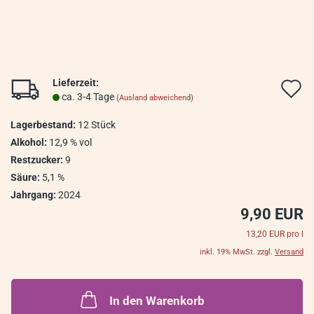
Lieferzeit:
A
ca. 3-4 Tage
(Ausland abweichend)
d
Lagerbestand:
12
Stück
M
Alkohol:
12,9 % vol
Restzucker:
9
Säure:
5,1 %
Jahrgang:
2024
9,90 EUR
13,20 EUR pro l
inkl. 19% MwSt. zzgl.
Versand
In den Warenkorb