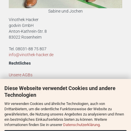
Sabine und Jochen
Vinothek Hacker
godvin GmbH
Anton-Kathrein-Str. 8
83022 Rosenheim
Tel. 08031-88 75 807
info@vinothek-hacker.de
Rechtliches
Unsere AGBs
Ihr Datenschutz
Versand- und Zahlungsbedingungen
Diese Webseite verwendet Cookies und andere
Ihr Widerrufsrecht
Technologien
Links
Wir verwenden Cookies und ähnliche Technologien, auch von
Drittanbietern, um die ordentliche Funktionsweise der Website zu
godvin GmbH
gewährleisten, die Nutzung unseres Angebotes zu analysieren und Ihnen
Defender
ein bestmögliches Einkaufserlebnis bieten zu können. Weitere
Ferien an der Nordsee
Informationen finden Sie in unserer
Datenschutzerklärung
.
Howly Bowly