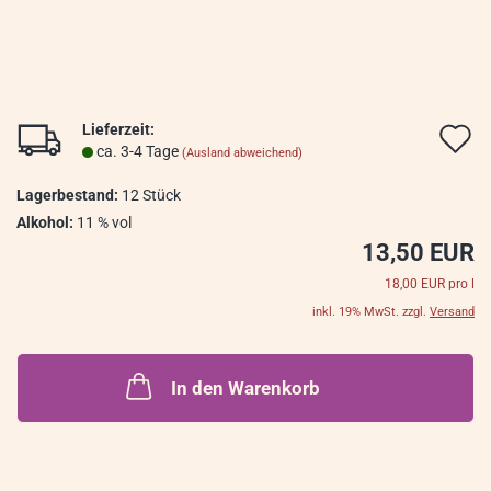
Lieferzeit:
A
ca. 3-4 Tage
(Ausland abweichend)
d
Lagerbestand:
12
Stück
M
Alkohol:
11 % vol
13,50 EUR
18,00 EUR pro l
inkl. 19% MwSt. zzgl.
Versand
In den Warenkorb