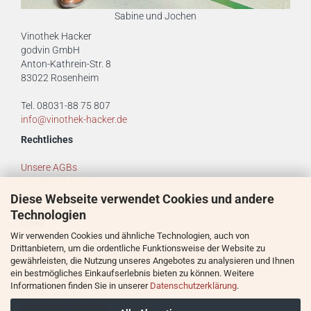
Sabine und Jochen
Vinothek Hacker
godvin GmbH
Anton-Kathrein-Str. 8
83022 Rosenheim
Tel. 08031-88 75 807
info@vinothek-hacker.de
Rechtliches
Unsere AGBs
Ihr Datenschutz
Versand- und Zahlungsbedingungen
Diese Webseite verwendet Cookies und andere
Ihr Widerrufsrecht
Technologien
Links
Wir verwenden Cookies und ähnliche Technologien, auch von
Drittanbietern, um die ordentliche Funktionsweise der Website zu
godvin GmbH
gewährleisten, die Nutzung unseres Angebotes zu analysieren und Ihnen
Defender
ein bestmögliches Einkaufserlebnis bieten zu können. Weitere
Ferien an der Nordsee
Informationen finden Sie in unserer
Datenschutzerklärung
.
Howly Bowly
Maschinen Stockert