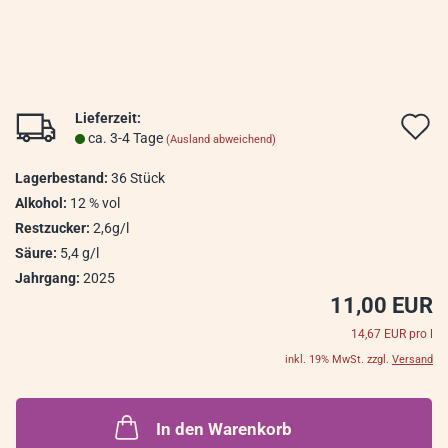
Lieferzeit:
A
ca. 3-4 Tage
(Ausland abweichend)
d
Lagerbestand:
36
Stück
M
Alkohol:
12 % vol
Restzucker:
2,6g/l
Säure:
5,4 g/l
Jahrgang:
2025
11,00 EUR
14,67 EUR pro l
inkl. 19% MwSt. zzgl.
Versand
In den Warenkorb